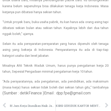
untuk usaha baru, misalnya pembangunan pabrik baru. Itu dimungkinkan
karena belum sepenuhnya bisa dilakukan tenaga kerja Indonesia. Masa
kerjanya pun dibatasi hanya sekian tahun.
“Untuk proyek baru, buka usaha pabrik, itu kan harus ada orang asing tapi
dibatasi sekian bulan atau sekian tahun. Kayaknya lebih dari dua tahun
nggak boleh,” ujarnya.
Selain itu ada persyaratan-persyaratan yang harus dipenuhi oleh tenaga
asing yang bekerja di Indonesia. Persyaratannya itu ada di tiap-tiap
kategori usaha dan level jabatan.
Misalnya Ahli Teknik Waduk Umum, harus punya pengalaman kerja 20
tahun, Sepesial Pengadaan minimal pengalaman kerja 10 tahun.
“Ada persyaratannya, ada pengalaman, ada pendidikan, ada maksimum
(masa kerja) harus sekian tidak boleh dari sekian tahun gitu,” tambahnya
(Sumber : detikFinance )Email : dpp.fpe@gmail.com
RI Jam Kerja Diusulkan Naik Jadi 48 Jam, Vietnam Mau Pangkas
KSBSI GERUDUK KANTOR MENTERI KEUANGAN