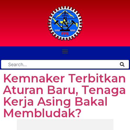
Kemnaker Terbitkan
Aturan Baru, Tenaga
Kerja Asing Bakal
Membludak?