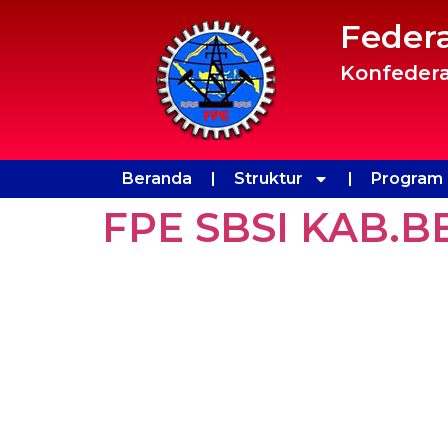
Feder
Konfedera
Beranda
Struktur
Program 
FPE SBSI KAB.