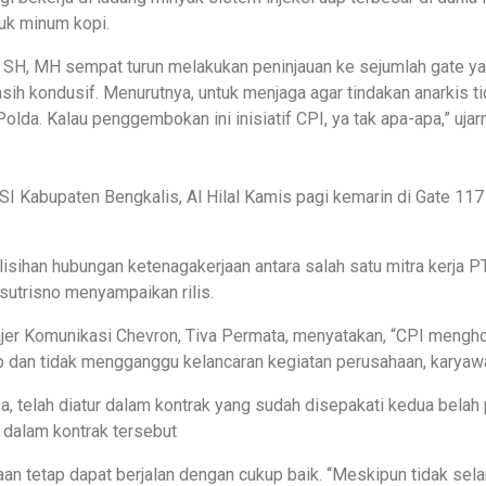
tuk minum kopi.
, SH, MH sempat turun melakukan peninjauan ke sejumlah gate ya
ih kondusif. Menurutnya, untuk menjaga agar tindakan anarkis ti
 Polda. Kalau penggembokan ini inisiatif CPI, ya tak apa-apa,” uj
SI Kabupaten Bengkalis, Al Hilal Kamis pagi kemarin di Gate 
elisihan hubungan ketenagakerjaan antara salah satu mitra kerja
sutrisno menyampaikan rilis.
najer Komunikasi Chevron, Tiva Permata, menyatakan, “CPI mengh
ib dan tidak mengganggu kelancaran kegiatan perusahaan, karyaw
iva, telah diatur dalam kontrak yang sudah disepakati kedua belah
 dalam kontrak tersebut
haan tetap dapat berjalan dengan cukup baik. “Meskipun tidak sel