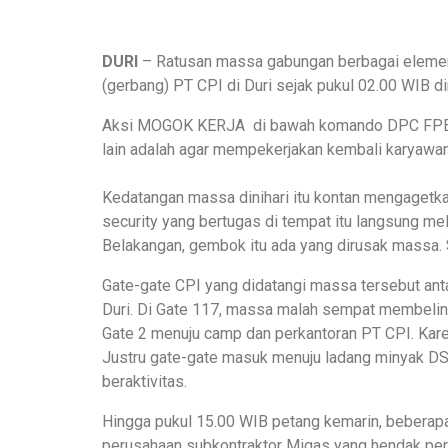
DURI
– Ratusan massa gabungan berbagai elemen
(gerbang) PT CPI di Duri sejak pukul 02.00 WIB di
Aksi MOGOK KERJA di bawah komando DPC FPE SB
lain adalah agar mempekerjakan kembali karyawan
Kedatangan massa dinihari itu kontan mengagetka
security yang bertugas di tempat itu langsung m
Belakangan, gembok itu ada yang dirusak massa.
Gate-gate CPI yang didatangi massa tersebut ant
Duri. Di Gate 117, massa malah sempat membeli
Gate 2 menuju camp dan perkantoran PT CPI. Kare
Justru gate-gate masuk menuju ladang minyak DSF
beraktivitas.
Hingga pukul 15.00 WIB petang kemarin, beberapa g
perusahaan subkontraktor Migas yang hendak pergi