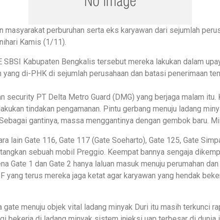
 masyarakat perburuhan serta eks karyawan dari sejumlah peru
nihari Kamis (1/11).
SI Kabupaten Bengkalis tersebut mereka lakukan dalam upaya
 yang di-PHK di sejumlah perusahaan dan batasi penerimaan tenag
n security PT Delta Metro Guard (DMG) yang berjaga malam itu.
elakukan tindakan pengamanan. Pintu gerbang menuju ladang miny
 Sebagai gantinya, massa menggantinya dengan gembok baru. Mis
ara lain Gate 116, Gate 117 (Gate Soeharto), Gate 125, Gate Si
ntangkan sebuah mobil Preggio. Keempat bannya sengaja dike
na Gate 1 dan Gate 2 hanya laluan masuk menuju perumahan dan p
 yang terus mereka jaga ketat agar karyawan yang hendak bekerj
ate menuju objek vital ladang minyak Duri itu masih terkunci rap
 bekerja di ladang minyak sistem injeksi uap terbesar di dunia i