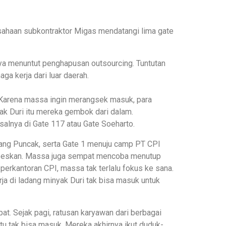
sahaan subkontraktor Migas mendatangi lima gate
 menuntut penghapusan outsourcing. Tuntutan
a kerja dari luar daerah.
 Karena massa ingin merangsek masuk, para
ak Duri itu mereka gembok dari dalam.
alnya di Gate 117 atau Gate Soeharto.
mpang Puncak, serta Gate 1 menuju camp PT CPI
mpeskan. Massa juga sempat mencoba menutup
erkantoran CPI, massa tak terlalu fokus ke sana.
a di ladang minyak Duri tak bisa masuk untuk
at. Sejak pagi, ratusan karyawan dari berbagai
tu tak bisa masuk. Mereka akhirnya ikut duduk-