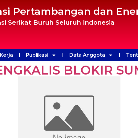
asi Pertambangan dan Ener
si Serikat Buruh Seluruh Indonesia
Kerja
Publikasi
Data Anggota
Ten
BENGKALIS BLOKIR S