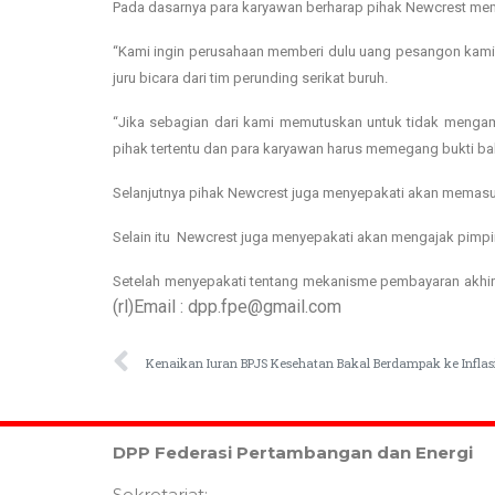
Pada dasarnya para karyawan berharap pihak Newcrest memb
“Kami ingin perusahaan memberi dulu uang pesangon kami, n
juru bicara dari tim perunding serikat buruh.
“Jika sebagian dari kami memutuskan untuk tidak menga
pihak tertentu dan para karyawan harus memegang bukti ba
Selanjutnya pihak Newcrest juga menyepakati akan memasuk
Selain itu Newcrest juga menyepakati akan mengajak pimp
Setelah menyepakati tentang mekanisme pembayaran akhir
(rl)Email : dpp.fpe@gmail.com
Kenaikan Iuran BPJS Kesehatan Bakal Berdampak ke Inflas
DPP Federasi Pertambangan dan Energi
Sekretariat: