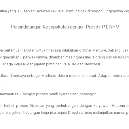
lan yang lalu, terkait Divestasi/Akusisi, namun tidak direspon” ungkapnya k
Penandatangan Kesepakatan dengan Presdir PT. NHM
a pertemuan lanjutan untuk finalisasi dilakukan di hotel Mercure, Sabang, Ja
nghadirkan 5 perwakilannya, ditambah masing-masing 1 orang dari unsur DPP Se
 Tenaga Kerja RI dan jajaran pimpinan PT. NHM dan Newcrest.
ku Utara dipercaya sebagai Mediator dalam memimpin rapat. Adapun beberapa
n.
enawaran PHK sampai proses pembayaran uang pesangon.
nt terkait proses Divestasi yang berhubungan dengan karyawan. Adapun 
u melanjutkan hubungan kerja jika terjadi Divestasi, mau melanjutkan namun