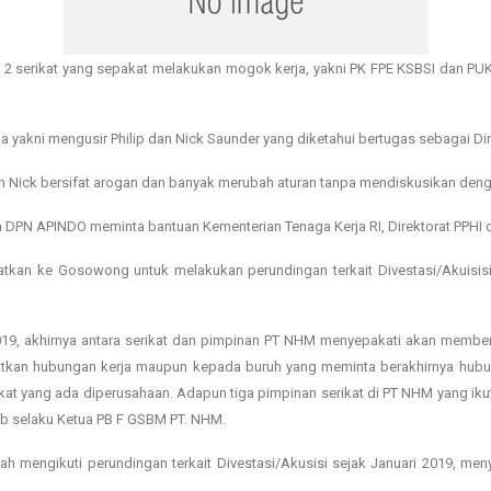
a 2 serikat yang sepakat melakukan mogok kerja, yakni PK FPE KSBSI dan P
a yakni mengusir Philip dan Nick Saunder yang diketahui bertugas sebagai Dir
n Nick bersifat arogan dan banyak merubah aturan tanpa mendiskusikan deng
DPN APINDO meminta bantuan Kementerian Tenaga Kerja RI, Direktorat PPHI d
katkan ke Gosowong untuk melakukan perundingan terkait Divestasi/Akuisi
9, akhirnya antara serikat dan pimpinan PT NHM menyepakati akan memberi
utkan hubungan kerja maupun kepada buruh yang meminta berakhirnya hubung
at yang ada diperusahaan. Adapun tiga pimpinan serikat di PT NHM yang iku
ib selaku Ketua PB F GSBM PT. NHM.
h mengikuti perundingan terkait Divestasi/Akusisi sejak Januari 2019, m