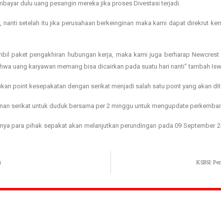
ayar dulu uang pesangin mereka jika proses Divestasi terjadi.
anti setelah itu jika perusahaan berkeinginan maka kami dapat direkrut kem
mbil paket pengakhiran hubungan kerja, maka kami juga berharap Newcre
hwa uang karyawan memang bisa dicairkan pada suatu hari nanti” tambah Isw
an point kesepakatan dengan serikat menjadi salah satu point yang akan di
inan serikat untuk duduk bersama per 2 minggu untuk mengupdate perkemban
nya para pihak sepakat akan melanjutkan perundingan pada 09 September 2
i
KSBSI: P