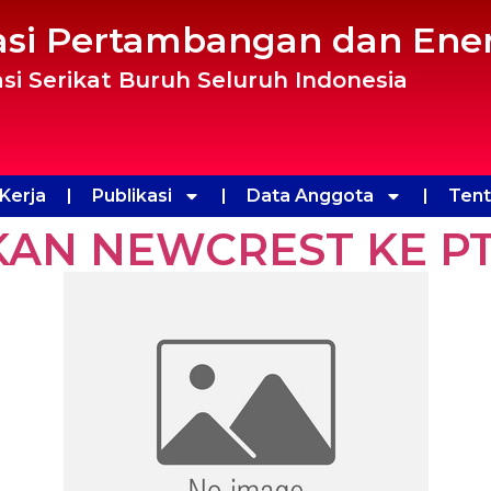
asi Pertambangan dan Ener
si Serikat Buruh Seluruh Indonesia
Kerja
Publikasi
Data Anggota
Ten
KAN NEWCREST KE P