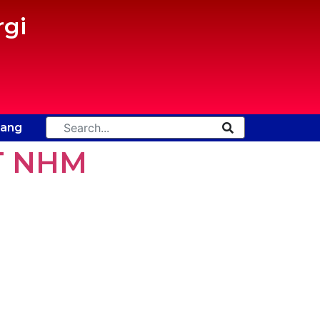
gi
tang
T NHM