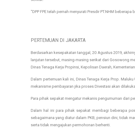
“DPP FPE telah pernah menyurati Presdir PT.NHM beberapa bu
PERTEMUAN DI JAKARTA
Berdasarkan kesepakatan tanggal, 20 Agustus 2019, akhirny
lanjutan tersebut, masing-masing serikat dari Gosowong me
Dinas Tenaga Kerja Propinsi, Kepolisan Daerah, Kementerian
Dalam pertemuan kali ini, Dinas Tenaga Kerja Prop. Malu
mekanisme pembayaran jika proses Divestasi akan dilakuka
Para pihak sepakat mengatur mekanis pengumuman dari p
Dalam hal ini para pihak sepakat membagi beberapa poi
sebagaimana yang diatur dalam PKB, pensiun dini, tidak ma
serta tidak mengajukan permohonan berhenti.