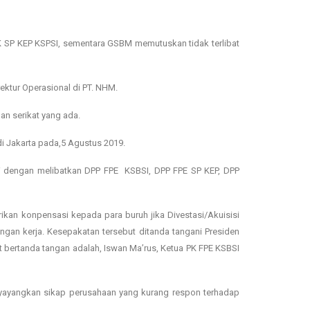
UK SP KEP KSPSI, sementara GSBM memutuskan tidak terlibat
ektur Operasional di PT. NHM.
an serikat yang ada.
i Jakarta pada,5 Agustus 2019.
si dengan melibatkan DPP FPE KSBSI, DPP FPE SP KEP, DPP
kan konpensasi kepada para buruh jika Divestasi/Akuisisi
an kerja. Kesepakatan tersebut ditanda tangani Presiden
t bertanda tangan adalah, Iswan Ma’rus, Ketua PK FPE KSBSI
enyayangkan sikap perusahaan yang kurang respon terhadap