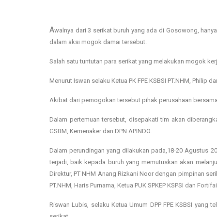
A
walnya dari 3 serikat buruh yang ada di Gosowong, hany
dalam aksi mogok damai tersebut.
Salah satu tuntutan para serikat yang melakukan mogok kerj
Menurut Iswan selaku Ketua PK FPE KSBSI PT.NHM, Philip da
Akibat dari pemogokan tersebut pihak perusahaan bersama 
Dalam pertemuan tersebut, disepakati tim akan diberang
GSBM, Kemenaker dan DPN APINDO.
Dalam perundingan yang dilakukan pada,18-20 Agustus 201
terjadi, baik kepada buruh yang memutuskan akan melanj
Direktur, PT NHM Anang Rizkani Noor dengan pimpinan serik
PT.NHM, Haris Purnama, Ketua PUK SPKEP KSPSI dan Fortifa
Riswan Lubis, selaku Ketua Umum DPP FPE KSBSI yang tela
serikat.