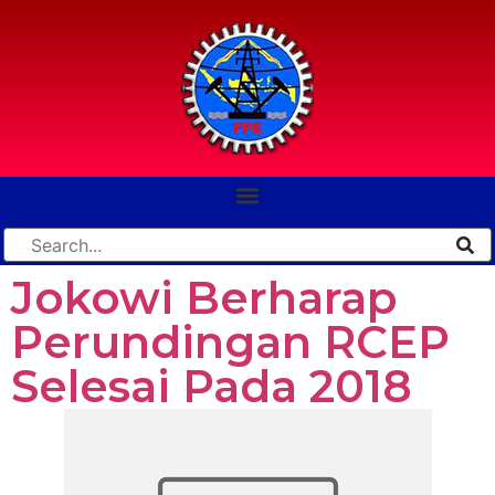
Jokowi Berharap
Perundingan RCEP
Selesai Pada 2018