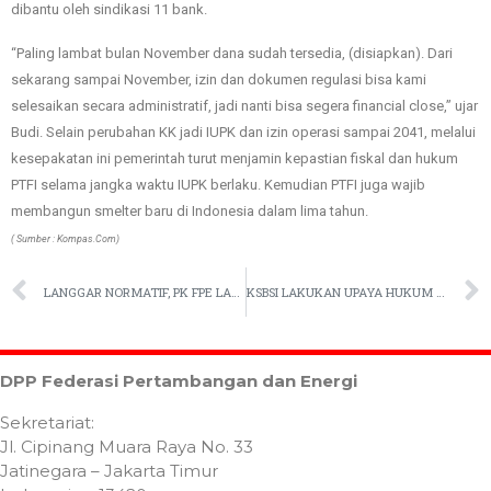
dibantu oleh sindikasi 11 bank.
“Paling lambat bulan November dana sudah tersedia, (disiapkan). Dari
sekarang sampai November, izin dan dokumen regulasi bisa kami
selesaikan secara administratif, jadi nanti bisa segera financial close,” ujar
Budi. Selain perubahan KK jadi IUPK dan izin operasi sampai 2041, melalui
kesepakatan ini pemerintah turut menjamin kepastian fiskal dan hukum
PTFI selama jangka waktu IUPK berlaku. Kemudian PTFI juga wajib
membangun smelter baru di Indonesia dalam lima tahun.
( Sumber : Kompas.Com)
LANGGAR NORMATIF, PK FPE LAKUKAN MOGOK DIPALU
KSBSI LAKUKAN UPAYA HUKUM LANJUTAN
DPP Federasi Pertambangan dan Energi
Sekretariat:
Jl. Cipinang Muara Raya No. 33
Jatinegara – Jakarta Timur