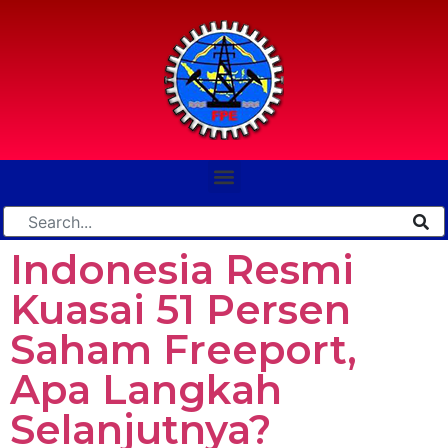
Indonesia Resmi
Kuasai 51 Persen
Saham Freeport,
Apa Langkah
Selanjutnya?