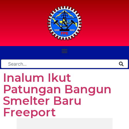
Inalum Ikut
Patungan Bangun
Smelter Baru
Freeport