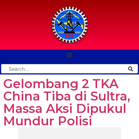
Gelombang 2 TKA
China Tiba di Sultra,
Massa Aksi Dipukul
Mundur Polisi