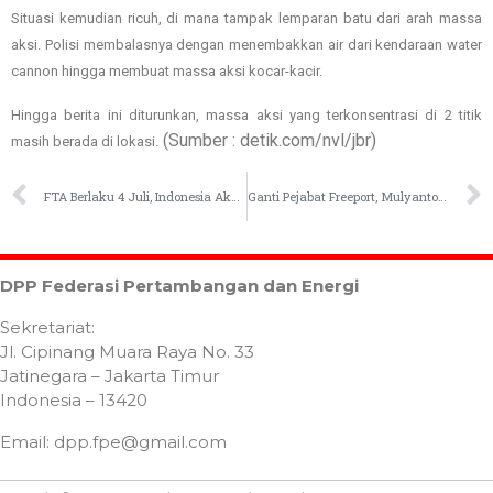
Situasi kemudian ricuh, di mana tampak lemparan batu dari arah massa
aksi. Polisi membalasnya dengan menembakkan air dari kendaraan water
cannon hingga membuat massa aksi kocar-kacir.
Hingga berita ini diturunkan, massa aksi yang terkonsentrasi di 2 titik
(Sumber : detik.com/nvl/jbr)
masih berada di lokasi.
FTA Berlaku 4 Juli, Indonesia Akan Kebanjiran Barang dari Hong Kong?
Ganti Pejabat Freeport, Mulyanto Prihatin Setelah Diakuisisi Pendapatan Jeblok
DPP Federasi Pertambangan dan Energi
Sekretariat:
Jl. Cipinang Muara Raya No. 33
Jatinegara – Jakarta Timur
Indonesia – 13420
Email: dpp.fpe@gmail.com