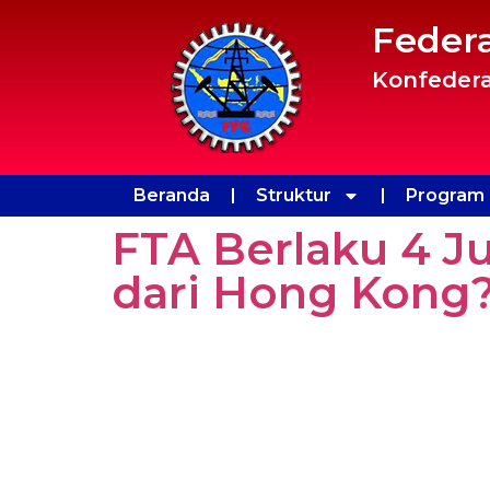
Feder
Konfedera
Beranda
Struktur
Program 
FTA Berlaku 4 Ju
dari Hong Kong