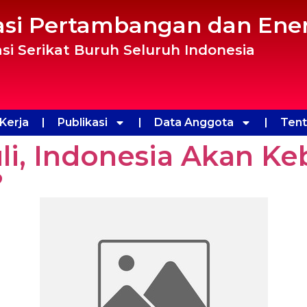
asi Pertambangan dan Ener
si Serikat Buruh Seluruh Indonesia
Kerja
Publikasi
Data Anggota
Ten
li, Indonesia Akan Ke
?