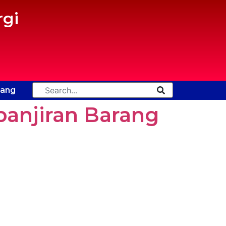
gi
tang
banjiran Barang