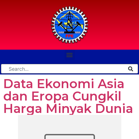
Data Ekonomi Asia
dan Eropa Cungkil
Harga Minyak Dunia