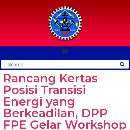
Rancang Kertas
Posisi Transisi
Energi yang
Berkeadilan, DPP
FPE Gelar Workshop