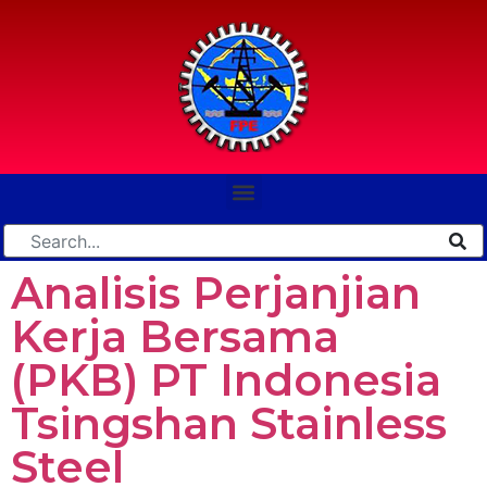
Analisis Perjanjian
Kerja Bersama
(PKB) PT Indonesia
Tsingshan Stainless
Steel