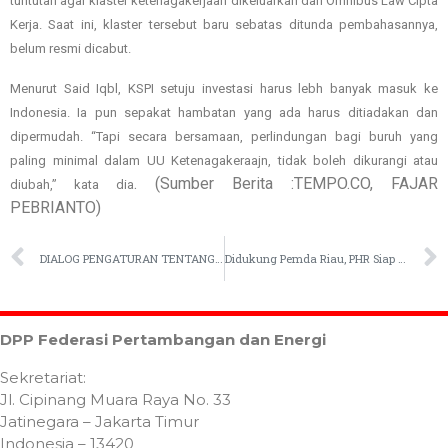
tuntutan agar klaster ketenagakerjaan dikeluarkan dari Omnibus Law Cipta
Kerja. Saat ini, klaster tersebut baru sebatas ditunda pembahasannya,
belum resmi dicabut.
Menurut Said Iqbl, KSPI setuju investasi harus lebh banyak masuk ke
Indonesia. Ia pun sepakat hambatan yang ada harus ditiadakan dan
dipermudah. “Tapi secara bersamaan, perlindungan bagi buruh yang
paling minimal dalam UU Ketenagakeraajn, tidak boleh dikurangi atau
. (Sumber Berita :TEMPO.CO, FAJAR
diubah,” kata dia
PEBRIANTO)
DIALOG PENGATURAN TENTANG HUBUNGAN KERJA
Didukung Pemda Riau, PHR Siap Tuntaskan 113 Perizinan Alih Transisi Rokan
DPP Federasi Pertambangan dan Energi
Sekretariat:
Jl. Cipinang Muara Raya No. 33
Jatinegara – Jakarta Timur
Indonesia – 13420