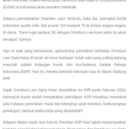
akan membuat indeks kemudahan berbisnis atau Ease of Doing Business
(EoDB) di Indonesia akan semakin membaik.
Selama pemerintahan Presiden Joko Widodo, kata dia, peringkat EoDB
Indonesia sudah naik, dari posisi 120 menjadi 73 di antara negara-negara
di dunia. “Kami ingin sampai 50, dengan Omnibus Law kami yakin itu akan
tercapai,” ujarnya.
Tapi di saat yang bersamaan, gelombang penolakan terhadap Omnibus
Law Cipta Kerja di tanah air terus berlanjut. Salah satu yang paling lantang
menolak adalah kalangan buruh dari Konfederasi Serikat Pekerja
Indonesia (KSPI). Hari ini, mereka kembali berunjuk rasa di depan Gedung
DPR.
Sejak Omnibus Law Cipta Kerja diserahkan ke DPR pada Februari 2020,
kelompok buruh sudah menyatakan penolakan. KSPI misalnya, menyebut
ada 9 alasan penolakan: mulai dari hilangnya upah minimun, berkurangnya
pesangon, sampai waktu kerja yang eksploitatif.
Adapun dalam unjuk rasa hari ini, Presdien KSPI Siad Iqbal menyampaikan