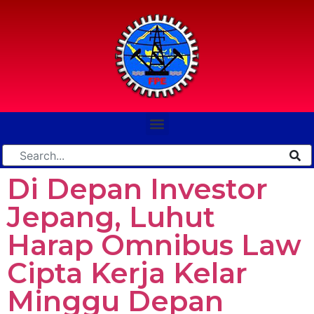
Di Depan Investor
Jepang, Luhut
Harap Omnibus Law
Cipta Kerja Kelar
Minggu Depan